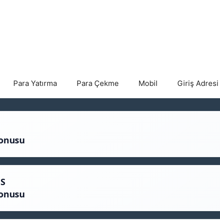
Para Yatırma
Para Çekme
Mobil
Giriş Adresi
Bonusu
FS
Bonusu