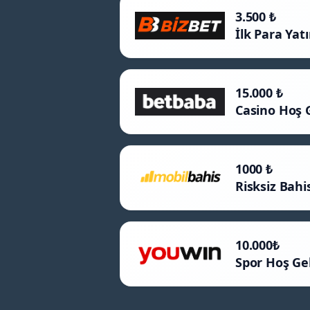
3.500 ₺
İlk Para Ya
15.000 ₺
Casino Hoş 
1000 ₺
Risksiz Bah
10.000₺
Spor Hoş Ge