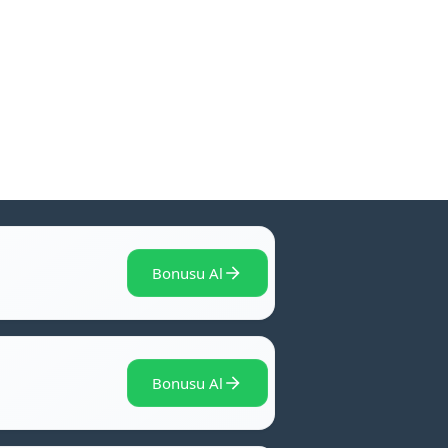
Bonusu Al
Bonusu Al