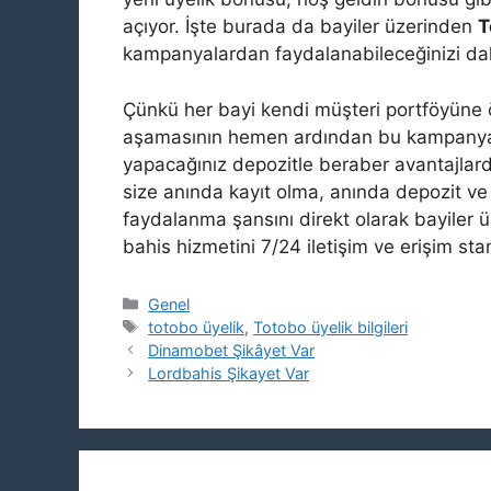
açıyor. İşte burada da bayiler üzerinden
T
kampanyalardan faydalanabileceğinizi da
Çünkü her bayi kendi müşteri portföyüne ö
aşamasının hemen ardından bu kampanyala
yapacağınız depozitle beraber avantajla
size anında kayıt olma, anında depozit v
faydalanma şansını direkt olarak bayiler ü
bahis hizmetini 7/24 iletişim ve erişim sta
Kategoriler
Genel
Etiketler
totobo üyelik
,
Totobo üyelik bilgileri
Dinamobet Şikâyet Var
Lordbahis Şikayet Var