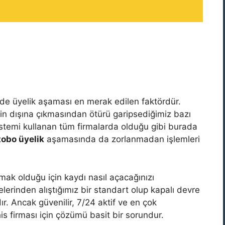
nde üyelik aşaması en merak edilen faktördür.
in dışına çıkmasından ötürü garipsediğimiz bazı
sistemi kullanan tüm firmalarda olduğu gibi burada
tobo üyelik
aşamasında da zorlanmadan işlemleri
mak olduğu için kaydı nasıl açacağınızı
elerinden alıştığımız bir standart olup kapalı devre
r. Ancak güvenilir, 7/24 aktif ve en çok
his firması için çözümü basit bir sorundur.