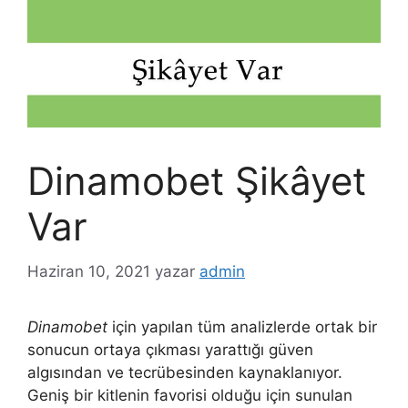
Dinamobet Şikâyet
Var
Haziran 10, 2021
yazar
admin
Dinamobet
için yapılan tüm analizlerde ortak bir
sonucun ortaya çıkması yarattığı güven
algısından ve tecrübesinden kaynaklanıyor.
Geniş bir kitlenin favorisi olduğu için sunulan