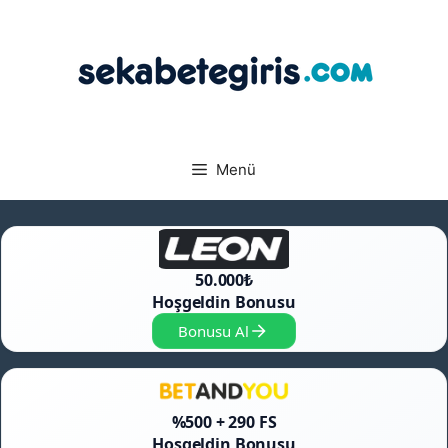
İçeriğe
atla
Menü
50.000₺
Hoşgeldin Bonusu
Bonusu Al
%500 + 290 FS
Hoşgeldin Bonusu