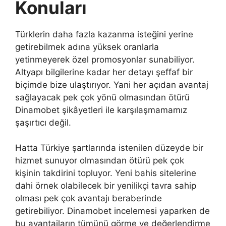
Konuları
Türklerin daha fazla kazanma isteğini yerine
getirebilmek adına yüksek oranlarla
yetinmeyerek özel promosyonlar sunabiliyor.
Altyapı bilgilerine kadar her detayı şeffaf bir
biçimde bize ulaştırıyor. Yani her açıdan avantaj
sağlayacak pek çok yönü olmasından ötürü
Dinamobet şikâyetleri ile karşılaşmamamız
şaşırtıcı değil.
Hatta Türkiye şartlarında istenilen düzeyde bir
hizmet sunuyor olmasından ötürü pek çok
kişinin takdirini topluyor. Yeni bahis sitelerine
dahi örnek olabilecek bir yenilikçi tavra sahip
olması pek çok avantajı beraberinde
getirebiliyor. Dinamobet incelemesi yaparken de
bu avantajların tümünü görme ve değerlendirme