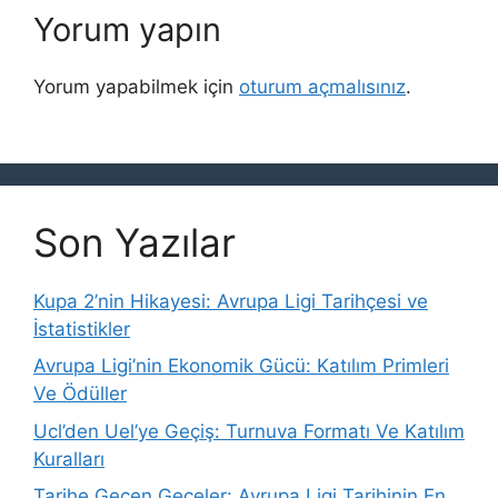
Yorum yapın
Yorum yapabilmek için
oturum açmalısınız
.
Son Yazılar
Kupa 2’nin Hikayesi: Avrupa Ligi Tarihçesi ve
İstatistikler
Avrupa Ligi’nin Ekonomik Gücü: Katılım Primleri
Ve Ödüller
Ucl’den Uel’ye Geçiş: Turnuva Formatı Ve Katılım
Kuralları
Tarihe Geçen Geceler: Avrupa Ligi Tarihinin En