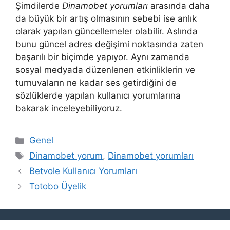
Şimdilerde
Dinamobet yorumları
arasında daha
da büyük bir artış olmasının sebebi ise anlık
olarak yapılan güncellemeler olabilir. Aslında
bunu güncel adres değişimi noktasında zaten
başarılı bir biçimde yapıyor. Aynı zamanda
sosyal medyada düzenlenen etkinliklerin ve
turnuvaların ne kadar ses getirdiğini de
sözlüklerde yapılan kullanıcı yorumlarına
bakarak inceleyebiliyoruz.
Kategoriler
Genel
Etiketler
Dinamobet yorum
,
Dinamobet yorumları
Betvole Kullanıcı Yorumları
Totobo Üyelik