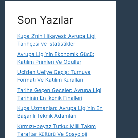
Son Yazılar
Kupa 2’nin Hikayesi: Avrupa Ligi
Tarihçesi ve İstatistikler
Avrupa Ligi’nin Ekonomik Gücü:
Katılım Primleri Ve Ödüller
Ucl’den Uel’ye Geçiş: Turnuva
Formatı Ve Katılım Kuralları
Tarihe Geçen Geceler: Avrupa Ligi
Tarihinin En İkonik Finalleri
Kupa Uzmanları: Avrupa Ligi’nin En
Başarılı Teknik Adamları
Kırmızı-beyaz Tutku: Milli Takım
Taraftar Kültürü Ve Sosyoloji