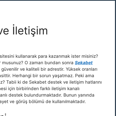
e İletişim
 sitesini kullanarak para kazanmak ister misiniz?
mıyor musunuz? O zaman bundan sonra
Sekabet
güvenilir ve kaliteli bir adrestir. Yüksek oranları
sittir. Herhangi bir sorun yaşatmaz. Peki ama
z? Tabii ki de Sekabet destek ve iletişim hatlarını
esi için birbirinden farklı iletişim kanalı
e canlı destek bulundurmaktadır. Bunun yanında
ikayet ve görüş bölümü de kullanılmaktadır.