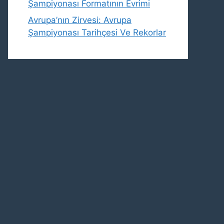
Şampiyonası Formatının Evrimi
Avrupa’nın Zirvesi: Avrupa
Şampiyonası Tarihçesi Ve Rekorlar