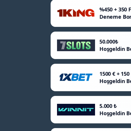
%450 + 350 
Deneme Bo
50.000₺
Hoşgeldin 
1500 € + 150
Hoşgeldin 
5.000 ₺
Hoşgeldin 