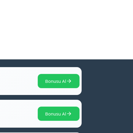
Bonusu Al
Bonusu Al