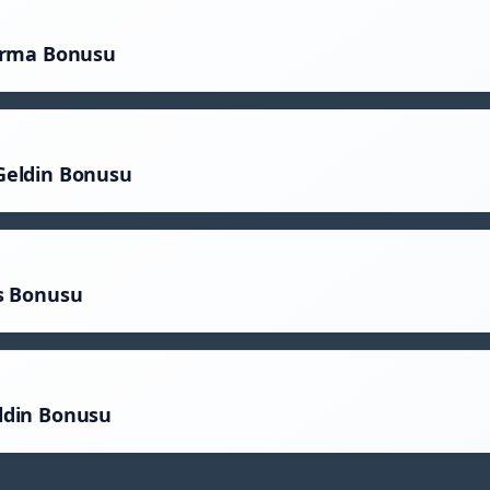
tırma Bonusu
Geldin Bonusu
is Bonusu
ldin Bonusu