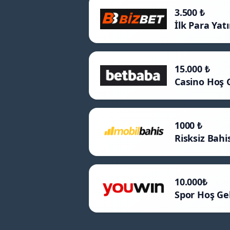
3.500 ₺
İlk Para Ya
15.000 ₺
Casino Hoş 
1000 ₺
Risksiz Bah
10.000₺
Spor Hoş Ge