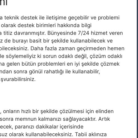
mi
da teknik destek ile iletişime geçebilir ve problemi
k olarak destek birimleri hakkında bilgi
titiz davranmıştır. Bünyesinde 7/24 hizmet veren
z de burayı basit bir şekilde kullanabilecek ve
elebileceksiniz. Daha fazla zaman geçirmeden hemen
ikle söylemeliyiz ki sorun odaklı değil, çözüm odaklı
ına gelen bütün problemleri en iyi şekilde çözmek
dan sonra gönül rahatlığı ile kullanabilir,
şvurabilirsiniz.
n, onların hızlı bir şekilde çözülmesi için elinden
 sonra memnun kalmanızı sağlayacaktır. Artık
cek, paranızı dakikalar içerisinde
uz olarak kullanabileceksiniz. Tabii aklınıza