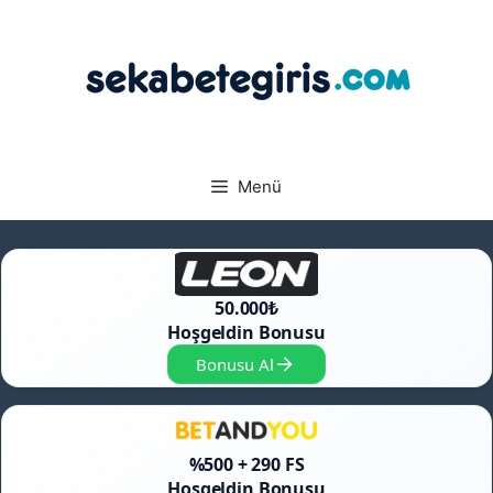
İçeriğe
atla
Menü
50.000₺
Hoşgeldin Bonusu
Bonusu Al
%500 + 290 FS
Hoşgeldin Bonusu