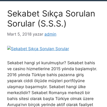
Sekabet Sıkça Sorulan
Sorular (S.S.S.)
Mart 5, 2018
yazar
admin
Sekabet hangi yıl kurulmuştur? Sekabet bahis
ve casino hizmetlerine 2015 yılında başlamıştır.
2016 yılında Türkiye bahis pazarına giriş
yaparak ciddi ölçüde müşteri portföyüne
ulaşmayı başarmıştır. Sekabet hangi ülke
merkezlidir? Sekabet Romanya merkezli bir
bahis sitesi olarak başta Türkiye olmak üzere
Avrupa’nın birçok yerinde aktif olarak faaliyet