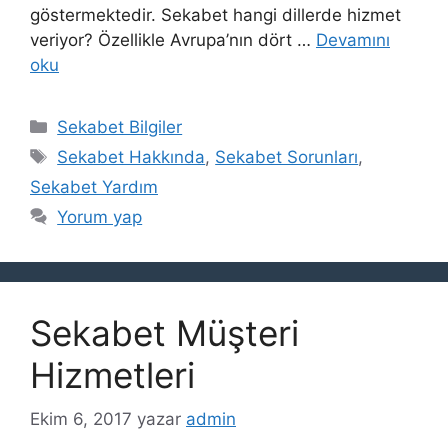
göstermektedir. Sekabet hangi dillerde hizmet
veriyor? Özellikle Avrupa’nın dört …
Devamını
oku
Kategoriler
Sekabet Bilgiler
Etiketler
Sekabet Hakkında
,
Sekabet Sorunları
,
Sekabet Yardım
Yorum yap
Sekabet Müşteri
Hizmetleri
Ekim 6, 2017
yazar
admin