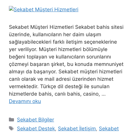
Sekabet Müşteri Hizmetleri Sekabet bahis sitesi
üzerinde, kullanıcıların her daim ulaşım
sağlayabilecekleri farklı iletişim seçeneklerine
yer veriliyor. Müşteri hizmetleri bölümüyle
beğeni toplayan ve kullanıcıların sorunlarını
çözmeyi başaran şirket, bu konuda memnuniyet
almayı da başarıyor. Sekabet müşteri hizmetleri
canlı olarak ve mail adresi üzerinden hizmet
vermektedir. Türkçe dil desteği ile sunulan
hizmetlerde bahis, canlı bahis, casino, …
Devamını oku
Kategoriler
Sekabet Bilgiler
Etiketler
Sekabet Destek
,
Sekabet İletişim
,
Sekabet