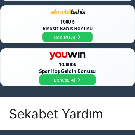
1000 ₺
Risksiz Bahis Bonusu
Bonusu Al
10.000₺
Spor Hoş Geldin Bonusu
Bonusu Al
Sekabet Yardım