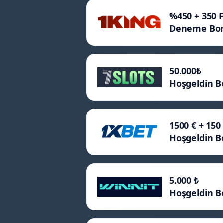
%450 + 350 
Deneme Bo
50.000₺
Hoşgeldin 
1500 € + 150
Hoşgeldin 
5.000 ₺
Hoşgeldin 