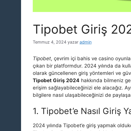
Tipobet Giriş 20
Temmuz 4, 2024
yazar
admin
Tipobet
, çevrim içi bahis ve casino oyunl
çıkan bir platformdur. 2024 yılında da kul
olarak güncellenen giriş yöntemleri ve güv
Tipobet Giriş 2024
hakkında bilmeniz ger
erişim sağlayabileceğinizi ele alacağız. A
bilgilere nasıl ulaşabileceğinizi de paylaş
1. Tipobet’e Nasıl Giriş Ya
2024 yılında Tipobet’e giriş yapmak oldukç