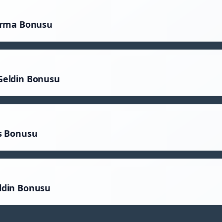
tırma Bonusu
Geldin Bonusu
is Bonusu
ldin Bonusu