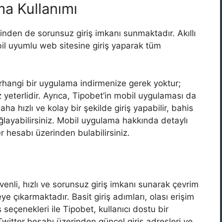
ma Kullanımı
rinden de sorunsuz giriş imkanı sunmaktadır. Akıllı
bil uyumlu web sitesine giriş yaparak tüm
rhangi bir uygulama indirmenize gerek yoktur;
 yeterlidir. Ayrıca, Tipobet’in mobil uygulaması da
 hızlı ve kolay bir şekilde giriş yapabilir, bahis
ğlayabilirsiniz. Mobil uygulama hakkında detaylı
ter hesabı üzerinden bulabilirsiniz.
venli, hızlı ve sorunsuz giriş imkanı sunarak çevrim
e çıkarmaktadır. Basit giriş adımları, olası erişim
 seçenekleri ile Tipobet, kullanıcı dostu bir
witter hesabı üzerinden güncel giriş adresleri ve