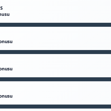
FS
nusu
Bonusu
Bonusu
Bonusu