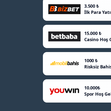
3.500 ₺
İlk Para Ya
15.000 ₺
Casino Hoş 
1000 ₺
Risksiz Bah
10.000₺
Spor Hoş Ge