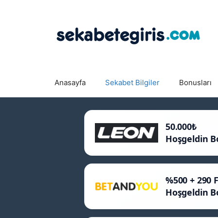
İçeriğe
atla
Anasayfa
Sekabet Bilgiler
Bonusları
50.000₺
Hoşgeldin 
%500 + 290 
Hoşgeldin 