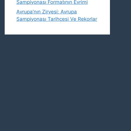
Şampiyonası Formatının Evrimi
Avrupa’nın Zirvesi: Avrupa
Şampiyonası Tarihçesi Ve Rekorlar