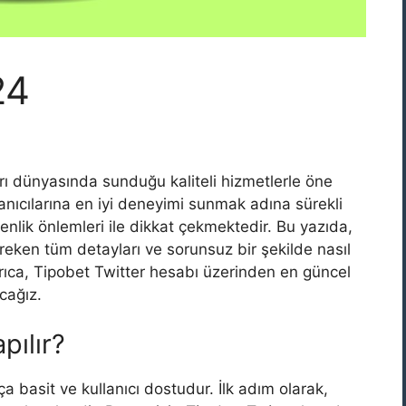
24
arı dünyasında sunduğu kaliteli hizmetlerle öne
lanıcılarına en iyi deneyimi sunmak adına sürekli
enlik önlemleri ile dikkat çekmektedir. Bu yazıda,
eken tüm detayları ve sorunsuz bir şekilde nasıl
yrıca, Tipobet Twitter hesabı üzerinden en güncel
acağız.
pılır?
a basit ve kullanıcı dostudur. İlk adım olarak,