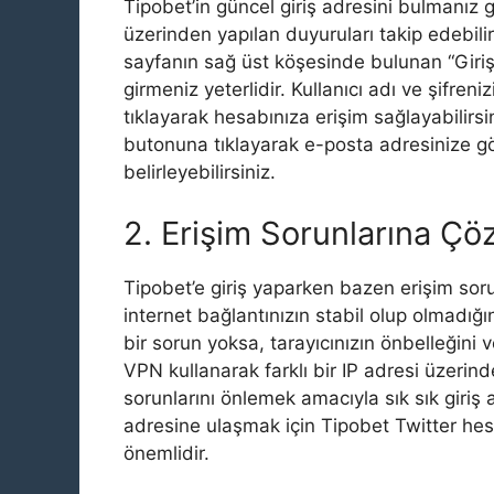
Tipobet’in güncel giriş adresini bulmanız
üzerinden yapılan duyuruları takip edebilir
sayfanın sağ üst köşesinde bulunan “Giriş 
girmeniz yeterlidir. Kullanıcı adı ve şifren
tıklayarak hesabınıza erişim sağlayabilirsi
butonuna tıklayarak e-posta adresinize gö
belirleyebilirsiniz.
2. Erişim Sorunlarına Çö
Tipobet’e giriş yaparken bazen erişim soru
internet bağlantınızın stabil olup olmadığı
bir sorun yoksa, tarayıcınızın önbelleğini 
VPN kullanarak farklı bir IP adresi üzerind
sorunlarını önlemek amacıyla sık sık giriş 
adresine ulaşmak için Tipobet Twitter hes
önemlidir.