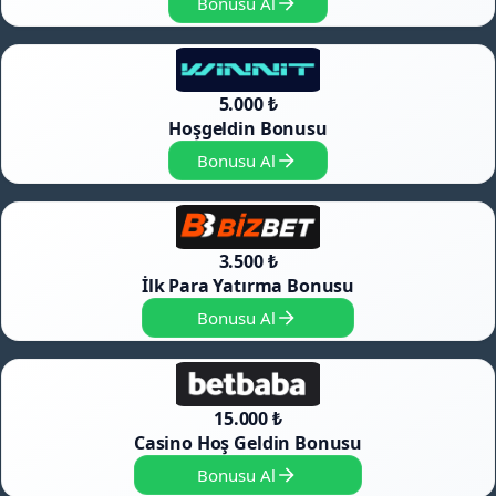
Bonusu Al
5.000 ₺
Hoşgeldin Bonusu
Bonusu Al
3.500 ₺
İlk Para Yatırma Bonusu
Bonusu Al
15.000 ₺
Casino Hoş Geldin Bonusu
Bonusu Al