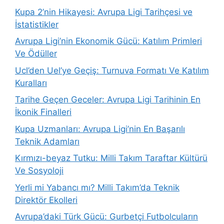
Kupa 2’nin Hikayesi: Avrupa Ligi Tarihçesi ve
İstatistikler
Avrupa Ligi’nin Ekonomik Gücü: Katılım Primleri
Ve Ödüller
Ucl’den Uel’ye Geçiş: Turnuva Formatı Ve Katılım
Kuralları
Tarihe Geçen Geceler: Avrupa Ligi Tarihinin En
İkonik Finalleri
Kupa Uzmanları: Avrupa Ligi’nin En Başarılı
Teknik Adamları
Kırmızı-beyaz Tutku: Milli Takım Taraftar Kültürü
Ve Sosyoloji
Yerli mi Yabancı mı? Milli Takım’da Teknik
Direktör Ekolleri
Avrupa’daki Türk Gücü: Gurbetçi Futbolcuların