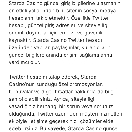
Starda Casino güncel giriş bilgilerine ulaşmanın
en etkili yollarından biri, sitenin sosyal medya
hesaplarını takip etmektir. Özellikle Twitter
hesabı, güncel giriş adresleri ve siteyle ilgili
önemli duyurular için en hızlı ve güvenilir
kaynaktır. Starda Casino Twitter hesabı
üzerinden yapılan paylaşımlar, kullanıcıların
güncel bilgilere anında erişim sağlamalarına
yardımcı olur.
Twitter hesabını takip ederek, Starda
Casino’nun sunduğu özel promosyonlar,
turnuvalar ve diğer fırsatlar hakkında da bilgi
sahibi olabilirsiniz. Ayrıca, siteyle ilgili
yaşadığınız herhangi bir sorun veya sorunuz
olduğunda, Twitter üzerinden müşteri hizmetleri
ekibiyle iletişime geçerek hızlı çözümler elde
edebilirsiniz. Bu sayede, Starda Casino güncel