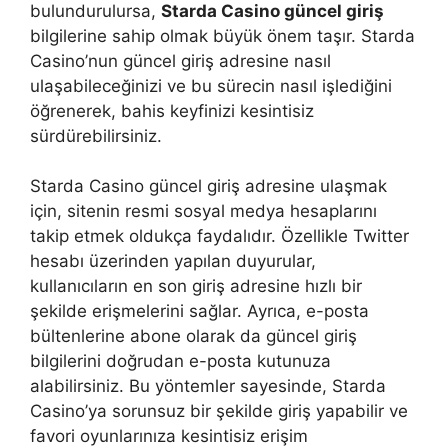
bulundurulursa,
Starda Casino güncel giriş
bilgilerine sahip olmak büyük önem taşır. Starda
Casino’nun güncel giriş adresine nasıl
ulaşabileceğinizi ve bu sürecin nasıl işlediğini
öğrenerek, bahis keyfinizi kesintisiz
sürdürebilirsiniz.
Starda Casino güncel giriş adresine ulaşmak
için, sitenin resmi sosyal medya hesaplarını
takip etmek oldukça faydalıdır. Özellikle Twitter
hesabı üzerinden yapılan duyurular,
kullanıcıların en son giriş adresine hızlı bir
şekilde erişmelerini sağlar. Ayrıca, e-posta
bültenlerine abone olarak da güncel giriş
bilgilerini doğrudan e-posta kutunuza
alabilirsiniz. Bu yöntemler sayesinde, Starda
Casino’ya sorunsuz bir şekilde giriş yapabilir ve
favori oyunlarınıza kesintisiz erişim