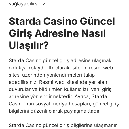
sağlayabilirsiniz.
Starda Casino Güncel
Giriş Adresine Nasıl
Ulaşılır?
Starda Casino güncel giriş adresine ulaşmak
oldukça kolaydır. İlk olarak, sitenin resmi web
sitesi üzerinden yönlendirmeleri takip
edebilirsiniz. Resmi web sitesinde yer alan
duyurular ve bildirimler, kullanıcıları yeni giriş
adresine yönlendirmektedir. Ayrıca, Starda
Casino’nun sosyal medya hesapları, güncel giriş
bilgilerini düzenli olarak paylaşmaktadır.
Starda Casino güncel giriş bilgilerine ulaşmanın