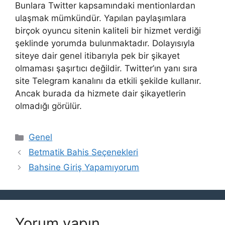
Bunlara Twitter kapsamındaki mentionlardan
ulaşmak mümkündür. Yapılan paylaşımlara
birçok oyuncu sitenin kaliteli bir hizmet verdiği
şeklinde yorumda bulunmaktadır. Dolayısıyla
siteye dair genel itibarıyla pek bir şikayet
olmaması şaşırtıcı değildir. Twitter’ın yanı sıra
site Telegram kanalını da etkili şekilde kullanır.
Ancak burada da hizmete dair şikayetlerin
olmadığı görülür.
Kategoriler
Genel
Betmatik Bahis Seçenekleri
Bahsine Giriş Yapamıyorum
Yorum yapın