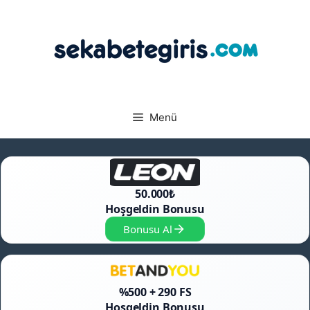
İçeriğe
atla
Menü
50.000₺
Hoşgeldin Bonusu
Bonusu Al
%500 + 290 FS
Hoşgeldin Bonusu