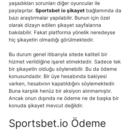
yaşadıkları sorunları diğer oyuncular ile
paylaşırlar.
Sportsbet io şikayet
bağlamında da
bazı araştırmalar yapılabilir. Bunun için özel
olarak dizayn edilen şikayet sayfalarına
bakılabilir. Fakat platforma yönelik neredeyse
hiç şikayetin olmadığı görülmektedir.
Bu durum genel itibarıyla sitede kaliteli bir
hizmet verildiğine işaret etmektedir. Sadece tek
bir şikayetin olduğu söylenebilir. Bu da ödeme
konusundadır. Bir üye hesabında bakiyesi
varken, hesabının kapatıldığını söylemektedir.
Buna karşılık henüz bir aksiyon alınmamıştır.
Ancak onun dışında ne ödeme ne de başka bir
konuda şikayet mevcut değildir.
Sportsbet.io Ödeme