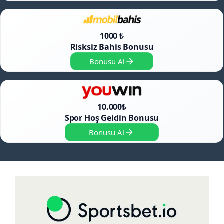
1000 ₺
Risksiz Bahis Bonusu
Bonusu Al
10.000₺
Spor Hoş Geldin Bonusu
Bonusu Al