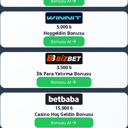
Bonusu Al
5.000 ₺
Hoşgeldin Bonusu
Bonusu Al
3.500 ₺
İlk Para Yatırma Bonusu
Bonusu Al
15.000 ₺
Casino Hoş Geldin Bonusu
Bonusu Al