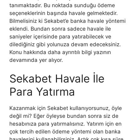
tanımaktadır. Bu noktada sunduğu ödeme
seçeneklerinin başında havale gelmektedir.
Bilmelisiniz ki Sekabet’e banka havale yöntemi
eklendi. Bundan sonra sadece havale ile
saniyeler içerisinde para yatırabilecek ve
dilediğiniz gibi yolunuza devam edeceksiniz.
Konu hakkında daha ayrıntılı bilgi yazının
devamında yer alıyor.
Sekabet Havale İle
Para Yatırma
Kazanmak için Sekabet kullanıyorsunuz, öyle
değil mi? Eğer öyleyse bundan sonra siz de
hesabınıza para yatırmalısınız. Yatırım için en
çok tercih edilen ödeme yöntemi olan banka
havalesini kullanabilirsiniz. Artık çok kısa süre