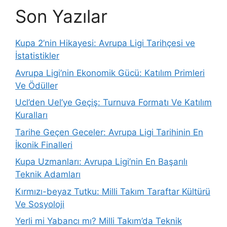
Son Yazılar
Kupa 2’nin Hikayesi: Avrupa Ligi Tarihçesi ve
İstatistikler
Avrupa Ligi’nin Ekonomik Gücü: Katılım Primleri
Ve Ödüller
Ucl’den Uel’ye Geçiş: Turnuva Formatı Ve Katılım
Kuralları
Tarihe Geçen Geceler: Avrupa Ligi Tarihinin En
İkonik Finalleri
Kupa Uzmanları: Avrupa Ligi’nin En Başarılı
Teknik Adamları
Kırmızı-beyaz Tutku: Milli Takım Taraftar Kültürü
Ve Sosyoloji
Yerli mi Yabancı mı? Milli Takım’da Teknik