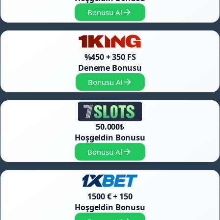
Bonusu Al
%450 + 350 FS
Deneme Bonusu
Bonusu Al
50.000₺
Hoşgeldin Bonusu
Bonusu Al
1500 € + 150
Hoşgeldin Bonusu