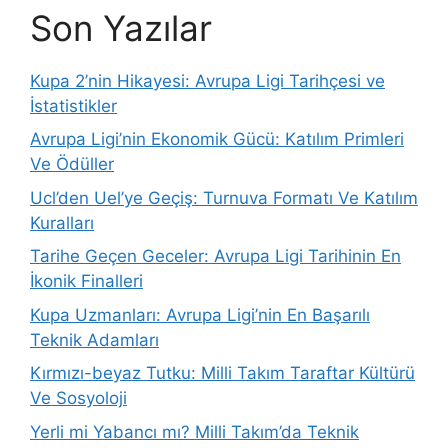
Son Yazılar
Kupa 2’nin Hikayesi: Avrupa Ligi Tarihçesi ve
İstatistikler
Avrupa Ligi’nin Ekonomik Gücü: Katılım Primleri
Ve Ödüller
Ucl’den Uel’ye Geçiş: Turnuva Formatı Ve Katılım
Kuralları
Tarihe Geçen Geceler: Avrupa Ligi Tarihinin En
İkonik Finalleri
Kupa Uzmanları: Avrupa Ligi’nin En Başarılı
Teknik Adamları
Kırmızı-beyaz Tutku: Milli Takım Taraftar Kültürü
Ve Sosyoloji
Yerli mi Yabancı mı? Milli Takım’da Teknik