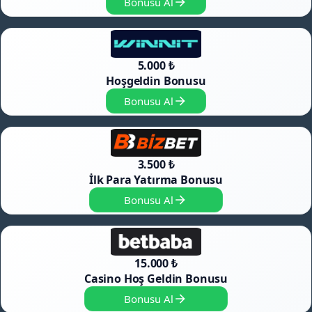
Bonusu Al
5.000 ₺
Hoşgeldin Bonusu
Bonusu Al
3.500 ₺
İlk Para Yatırma Bonusu
Bonusu Al
15.000 ₺
Casino Hoş Geldin Bonusu
Bonusu Al