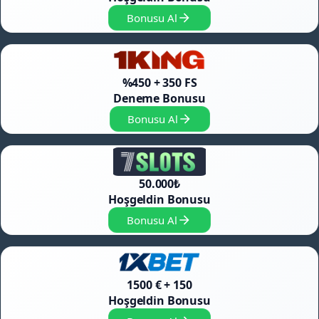
Bonusu Al
%450 + 350 FS
Deneme Bonusu
Bonusu Al
50.000₺
Hoşgeldin Bonusu
Bonusu Al
1500 € + 150
Hoşgeldin Bonusu