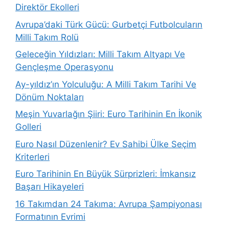
Direktör Ekolleri
Avrupa’daki Türk Gücü: Gurbetçi Futbolcuların
Milli Takım Rolü
Geleceğin Yıldızları: Milli Takım Altyapı Ve
Gençleşme Operasyonu
Ay-yıldız’ın Yolculuğu: A Milli Takım Tarihi Ve
Dönüm Noktaları
Meşin Yuvarlağın Şiiri: Euro Tarihinin En İkonik
Golleri
Euro Nasıl Düzenlenir? Ev Sahibi Ülke Seçim
Kriterleri
Euro Tarihinin En Büyük Sürprizleri: İmkansız
Başarı Hikayeleri
16 Takımdan 24 Takıma: Avrupa Şampiyonası
Formatının Evrimi