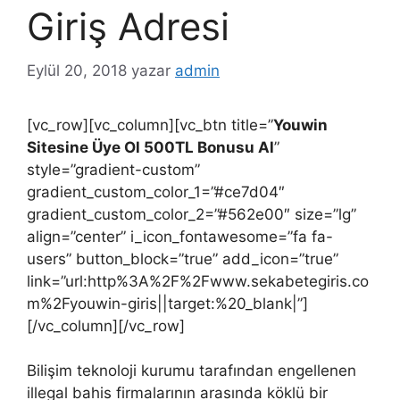
Giriş Adresi
Eylül 20, 2018
yazar
admin
[vc_row][vc_column][vc_btn title=”
Youwin
Sitesine Üye Ol 500TL Bonusu Al
”
style=”gradient-custom”
gradient_custom_color_1=”#ce7d04″
gradient_custom_color_2=”#562e00″ size=”lg”
align=”center” i_icon_fontawesome=”fa fa-
users” button_block=”true” add_icon=”true”
link=”url:http%3A%2F%2Fwww.sekabetegiris.co
m%2Fyouwin-giris||target:%20_blank|”]
[/vc_column][/vc_row]
Bilişim teknoloji kurumu tarafından engellenen
illegal bahis firmalarının arasında köklü bir