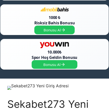
1000 ₺
Risksiz Bahis Bonusu
Bonusu Al
10.000₺
Spor Hoş Geldin Bonusu
Bonusu Al
Sekabet273 Yeni