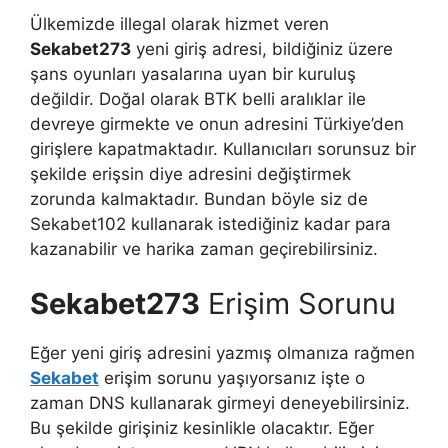
Ülkemizde illegal olarak hizmet veren
Sekabet273
yeni giriş adresi, bildiğiniz üzere
şans oyunları yasalarına uyan bir kuruluş
değildir. Doğal olarak BTK belli aralıklar ile
devreye girmekte ve onun adresini Türkiye’den
girişlere kapatmaktadır. Kullanıcıları sorunsuz bir
şekilde erişsin diye adresini değiştirmek
zorunda kalmaktadır. Bundan böyle siz de
Sekabet102 kullanarak istediğiniz kadar para
kazanabilir ve harika zaman geçirebilirsiniz.
Sekabet273
Erişim Sorunu
Eğer yeni giriş adresini yazmış olmanıza rağmen
Sekabet
erişim sorunu yaşıyorsanız işte o
zaman DNS kullanarak girmeyi deneyebilirsiniz.
Bu şekilde girişiniz kesinlikle olacaktır. Eğer