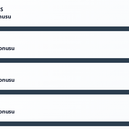
FS
nusu
Bonusu
Bonusu
Bonusu