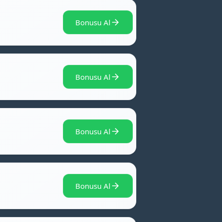
Bonusu Al
Bonusu Al
Bonusu Al
Bonusu Al