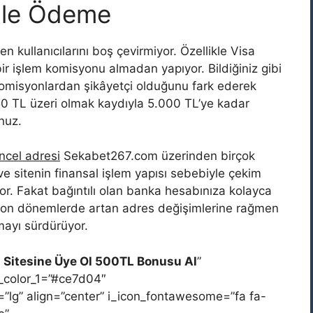
 İle Ödeme
en kullanıcılarını boş çevirmiyor. Özellikle Visa
ir işlem komisyonu almadan yapıyor. Bildiğiniz gibi
 komisyonlardan şikâyetçi olduğunu fark ederek
0 TL üzeri olmak kaydıyla 5.000 TL’ye kadar
unuz.
ncel adresi
Sekabet267.com üzerinden birçok
e sitenin finansal işlem yapısı sebebiyle çekim
iyor. Fakat bağıntılı olan banka hesabınıza kolayca
 Son dönemlerde artan adres değişimlerine rağmen
lmayı sürdürüyor.
 Sitesine Üye Ol 500TL Bonusu Al
”
_color_1=”#ce7d04″
”lg” align=”center” i_icon_fontawesome=”fa fa-