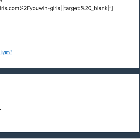
e”
is.com%2Fyouwin-giris||target:%20_blank|”]
i
lıyım?
.