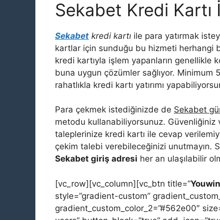
Sekabet Kredi Kartı
Sekabet
kredi kartı
ile para yatırmak istey
kartlar için sunduğu bu hizmeti herhangi b
kredi kartıyla işlem yapanların genellikle
buna uygun çözümler sağlıyor. Minimum 5
rahatlıkla kredi kartı yatırımı yapabiliyors
Para çekmek istediğinizde de
Sekabet gü
metodu kullanabiliyorsunuz. Güvenliğiniz v
taleplerinize kredi kartı ile cevap verilem
çekim talebi verebileceğinizi unutmayın.
Sekabet giriş adresi
her an ulaşılabilir o
[vc_row][vc_column][vc_btn title=”
Youwin
style=”gradient-custom” gradient_custom
gradient_custom_color_2=”#562e00″ size=