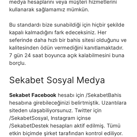
medya hesaplarını veya müşteri hizmetlerini
kullanarak sağlamamız mümkün.
Bu standardı bize sunabildiği için hiçbir şekilde
kapalı kalmadığını fark edeceksiniz. Her
seferinde daha hızlı bir bahis sitesi olduğunu ve
kalitesinden ödün vermediğini kanıtlamaktadır.
7 gün 24 saat boyunca açık kalabilmesini buna
borçlu.
Sekabet Sosyal Medya
Sekabet Facebook
hesabı için /SekabetBahis
hesabına girebileceğinizi belirtmiştik. Uzantılara
siteden ulaşabiliyorsunuz. Twitter için
/SekabetSosyal, Instagram içinse
/SekabetDestek hesapları aktif edilmiş. Tümü
etkin biçimde şirket tarafından kontrol ediliyor.