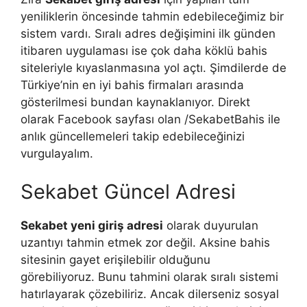
yeniliklerin öncesinde tahmin edebileceğimiz bir
sistem vardı. Sıralı adres değişimini ilk günden
itibaren uygulaması ise çok daha köklü bahis
siteleriyle kıyaslanmasına yol açtı. Şimdilerde de
Türkiye’nin en iyi bahis firmaları arasında
gösterilmesi bundan kaynaklanıyor. Direkt
olarak Facebook sayfası olan /SekabetBahis ile
anlık güncellemeleri takip edebileceğinizi
vurgulayalım.
Sekabet Güncel Adresi
Sekabet yeni giriş adresi
olarak duyurulan
uzantıyı tahmin etmek zor değil. Aksine bahis
sitesinin gayet erişilebilir olduğunu
görebiliyoruz. Bunu tahmini olarak sıralı sistemi
hatırlayarak çözebiliriz. Ancak dilerseniz sosyal