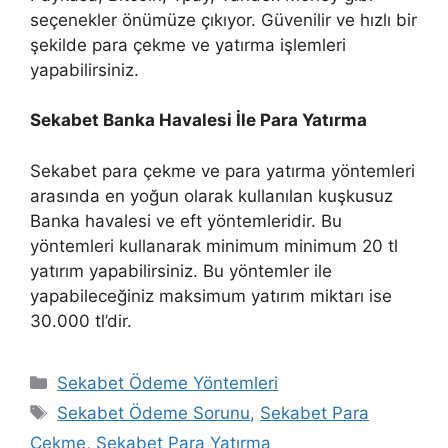
seçenekler önümüze çıkıyor. Güvenilir ve hızlı bir
şekilde para çekme ve yatırma işlemleri
yapabilirsiniz.
Sekabet Banka Havalesi İle Para Yatırma
Sekabet para çekme ve para yatırma yöntemleri
arasında en yoğun olarak kullanılan kuşkusuz
Banka havalesi ve eft yöntemleridir. Bu
yöntemleri kullanarak minimum minimum 20 tl
yatırım yapabilirsiniz. Bu yöntemler ile
yapabileceğiniz maksimum yatırım miktarı ise
30.000 tl’dir.
Kategoriler
Sekabet Ödeme Yöntemleri
Etiketler
Sekabet Ödeme Sorunu
,
Sekabet Para
Çekme
,
Sekabet Para Yatırma