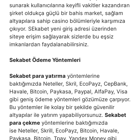
sunarak kullanıcılarına keyifli vakitler kazandıran
şirket oldukça güçlü bir bahis market, sağlam
altyapılara sahip casino bölümleriyle karşımıza
çıkıyor. SEkabet yeni giriş adresi üzerinden
siteye erişim sağlayarak sizlerde bu eşsiz
imkanlardan faydalanabilirsiniz.
Sekabet Ödeme Yöntemleri
Sekabet para yatırma
yöntemlerine
baktığımızda Neteller, Skril, EcoPayz, CepBank,
Havale, Bitcoin, Paykasa, Paypal, AlfaPay, Visa
gibi geniş ödeme yöntemleri gözümüze çarpıyor.
Bu yöntemler ile kolay bir şekilde güvenilir
altyapılar ile yatırım yapabiliyorsunuz.
Sekabet
para çekme
yöntemlerine baktığımızda
ise Neteller, Skrill, EcoPayz, Bitcoin, Havale,
Paykasa, Bitcoin, Tpay, Yandex Money gibi