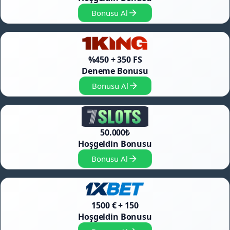
Bonusu Al
%450 + 350 FS
Deneme Bonusu
Bonusu Al
50.000₺
Hoşgeldin Bonusu
Bonusu Al
1500 € + 150
Hoşgeldin Bonusu