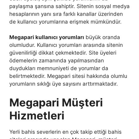
paylaşma şansına sahiptir. Sitenin sosyal medya
hesaplarının yanı sıra farklı kanallar üzerinden
de kullanıcı yorumlarına erişmek mümkündür.
Megapari kullanıcı yorumları
büyük oranda
olumludur. Kullanıcı yorumları arasında sitenin
güvenilirliği dikkat çekmektedir. Site üyeleri
ödemelerin zamanında yapılmasından
duydukları memnuniyeti de yorumlar da
belirtmektedir. Megapari sitesi hakkında olumlu
yorumların sıklığı üye sayısını arttırmaktadır.
Megapari Müşteri
Hizmetleri
Yerli bahis severlerin en çok takip ettiği bahis