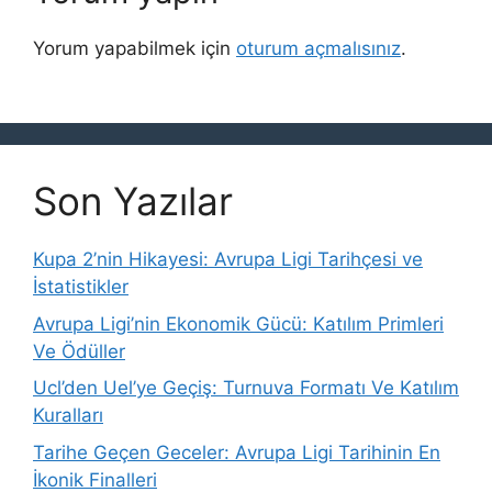
Yorum yapabilmek için
oturum açmalısınız
.
Son Yazılar
Kupa 2’nin Hikayesi: Avrupa Ligi Tarihçesi ve
İstatistikler
Avrupa Ligi’nin Ekonomik Gücü: Katılım Primleri
Ve Ödüller
Ucl’den Uel’ye Geçiş: Turnuva Formatı Ve Katılım
Kuralları
Tarihe Geçen Geceler: Avrupa Ligi Tarihinin En
İkonik Finalleri