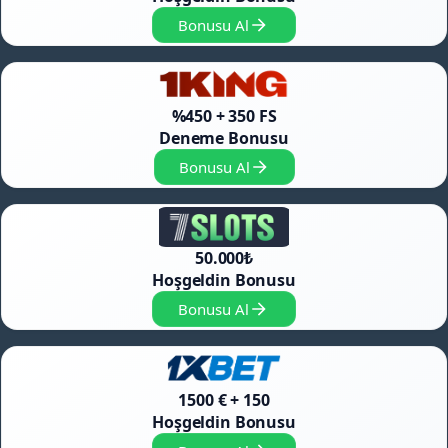
Bonusu Al
%450 + 350 FS
Deneme Bonusu
Bonusu Al
50.000₺
Hoşgeldin Bonusu
Bonusu Al
1500 € + 150
Hoşgeldin Bonusu