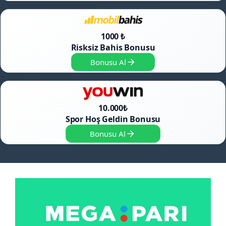
1000 ₺
Risksiz Bahis Bonusu
Bonusu Al
10.000₺
Spor Hoş Geldin Bonusu
Bonusu Al