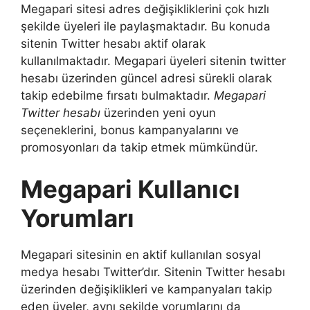
Megapari sitesi adres değişikliklerini çok hızlı
şekilde üyeleri ile paylaşmaktadır. Bu konuda
sitenin Twitter hesabı aktif olarak
kullanılmaktadır. Megapari üyeleri sitenin twitter
hesabı üzerinden güncel adresi sürekli olarak
takip edebilme fırsatı bulmaktadır.
Megapari
Twitter hesabı
üzerinden yeni oyun
seçeneklerini, bonus kampanyalarını ve
promosyonları da takip etmek mümkündür.
Megapari Kullanıcı
Yorumları
Megapari sitesinin en aktif kullanılan sosyal
medya hesabı Twitter’dır. Sitenin Twitter hesabı
üzerinden değişiklikleri ve kampanyaları takip
eden üyeler, aynı şekilde yorumlarını da