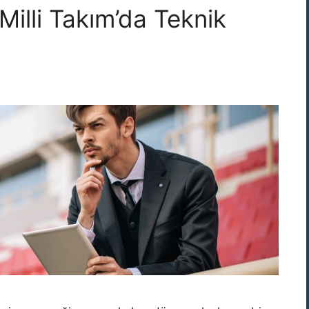
Milli Takım’da Teknik