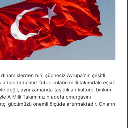
 dinamiklerden biri, şüphesiz Avrupa’nın çeşitli
k adlandırdığımız futbolcuların milli takımdaki eşsiz
e değil, aynı zamanda taşıdıkları kültürel birikim
iyle A Milli Takımımızın adeta omurgasını
etçi gücümüzü önemli ölçüde artırmaktadır. Onların