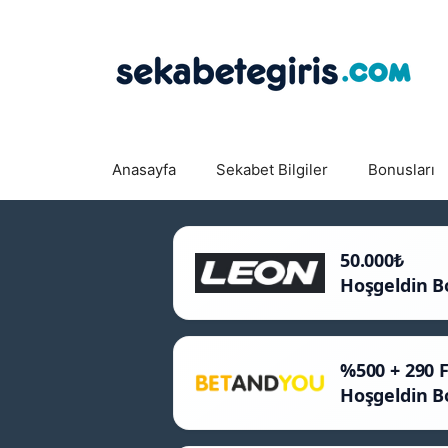
İçeriğe
atla
Anasayfa
Sekabet Bilgiler
Bonusları
50.000₺
Hoşgeldin 
%500 + 290 
Hoşgeldin 