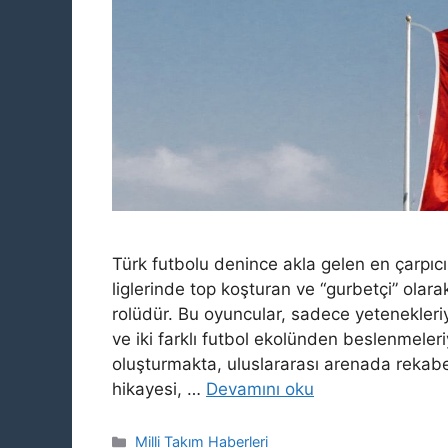
Türk futbolu denince akla gelen en çarpıcı
liglerinde top koşturan ve “gurbetçi” olara
rolüdür. Bu oyuncular, sadece yetenekleriyl
ve iki farklı futbol ekolünden beslenmeler
oluşturmakta, uluslararası arenada rekab
hikayesi, …
Devamını oku
Kategoriler
Milli Takım Haberleri