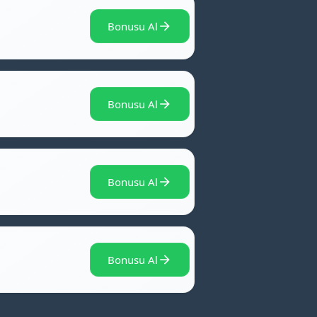
Bonusu Al
Bonusu Al
Bonusu Al
Bonusu Al