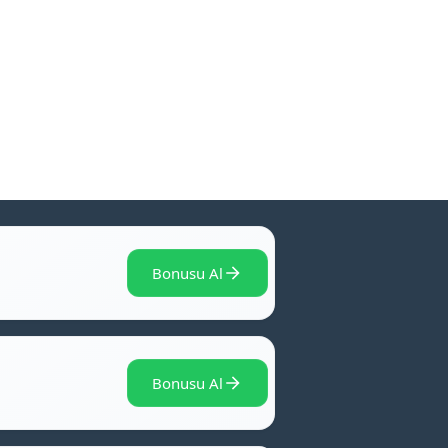
Bonusu Al
Bonusu Al