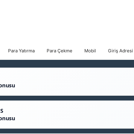
Para Yatırma
Para Çekme
Mobil
Giriş Adresi
Bonusu
FS
Bonusu