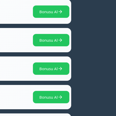
Bonusu Al
Bonusu Al
Bonusu Al
Bonusu Al