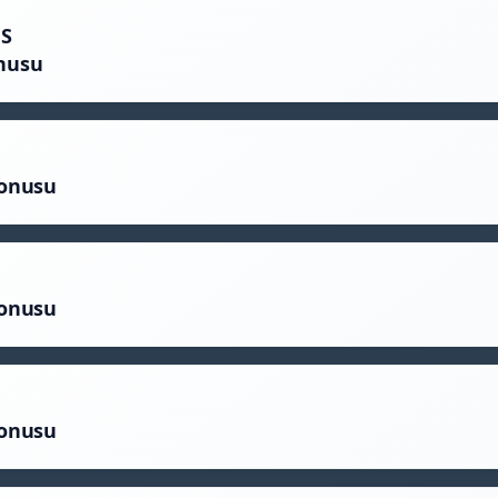
FS
nusu
Bonusu
Bonusu
Bonusu