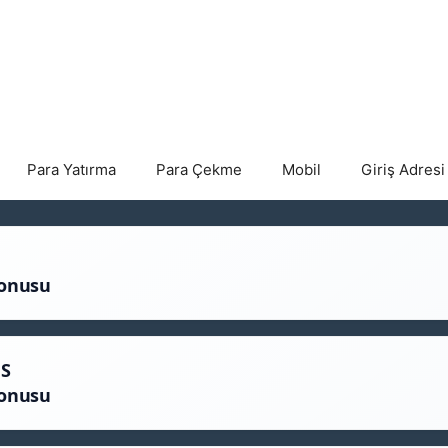
Para Yatırma
Para Çekme
Mobil
Giriş Adresi
Bonusu
FS
Bonusu