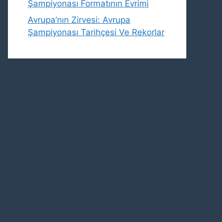
Şampiyonası Formatının Evrimi
Avrupa’nın Zirvesi: Avrupa
Şampiyonası Tarihçesi Ve Rekorlar