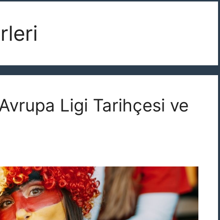
leri
Avrupa Ligi Tarihçesi ve