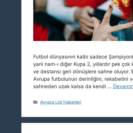
Futbol dünyasının kalbi sadece Şampiyonla
yani nam-ı diğer Kupa 2, yıllardır pek çok
ve destansı geri dönüşlere sahne oluyor. B
Avrupa futbolunun derinliğini, rekabetin
sahneden uzak kalsa da kendi …
Devamın
Kategoriler
Avrupa Ligi Haberleri