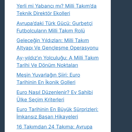
Yerli mi Yabancı mı? Milli Takım’da
Teknik Direktör Ekolleri
Avrupa’daki Türk Gücü: Gurbetçi
Futbolcuların Milli Takım Rolü
Geleceğin Yıldızları: Milli Takım
Altyapı Ve Gençleşme Operasyonu
Ay-yıldız’ın Yolculuğu: A Milli Takım
Tarihi Ve Dönüm Noktaları
Meşin Yuvarlağın Şiiri: Euro
Tarihinin En İkonik Golleri
Euro Nasıl Düzenlenir? Ev Sahibi
Ülke Seçim Kriterleri
Euro Tarihinin En Büyük Sürprizleri:
İmkansız Başarı Hikayeleri
16 Takımdan 24 Takıma: Avrupa