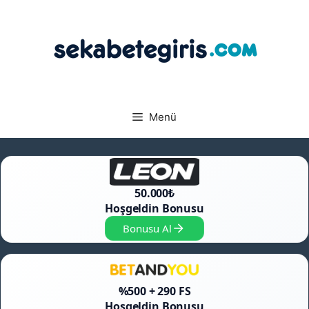
İçeriğe
atla
Menü
50.000₺
Hoşgeldin Bonusu
Bonusu Al
%500 + 290 FS
Hoşgeldin Bonusu