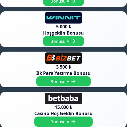
Bonusu Al
5.000 ₺
Hoşgeldin Bonusu
Bonusu Al
3.500 ₺
İlk Para Yatırma Bonusu
Bonusu Al
15.000 ₺
Casino Hoş Geldin Bonusu
Bonusu Al