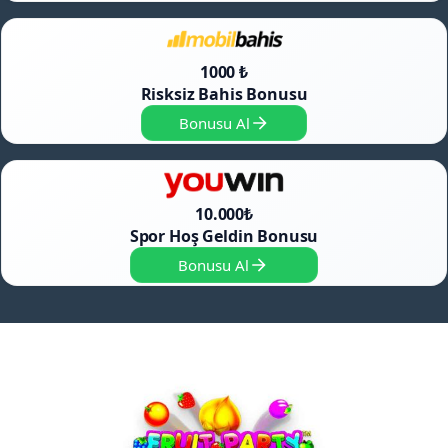
1000 ₺
Risksiz Bahis Bonusu
Bonusu Al
10.000₺
Spor Hoş Geldin Bonusu
Bonusu Al