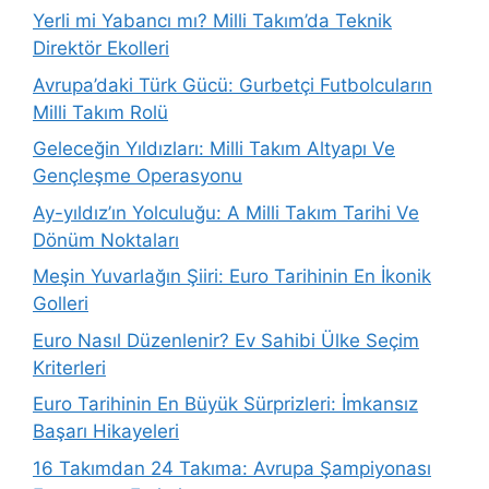
Yerli mi Yabancı mı? Milli Takım’da Teknik
Direktör Ekolleri
Avrupa’daki Türk Gücü: Gurbetçi Futbolcuların
Milli Takım Rolü
Geleceğin Yıldızları: Milli Takım Altyapı Ve
Gençleşme Operasyonu
Ay-yıldız’ın Yolculuğu: A Milli Takım Tarihi Ve
Dönüm Noktaları
Meşin Yuvarlağın Şiiri: Euro Tarihinin En İkonik
Golleri
Euro Nasıl Düzenlenir? Ev Sahibi Ülke Seçim
Kriterleri
Euro Tarihinin En Büyük Sürprizleri: İmkansız
Başarı Hikayeleri
16 Takımdan 24 Takıma: Avrupa Şampiyonası