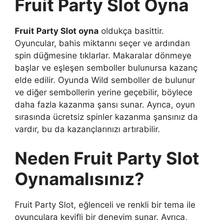
Fruit Party Slot Oyna
Fruit Party Slot oyna
oldukça basittir.
Oyuncular, bahis miktarını seçer ve ardından
spin düğmesine tıklarlar. Makaralar dönmeye
başlar ve eşleşen semboller bulunursa kazanç
elde edilir. Oyunda Wild semboller de bulunur
ve diğer sembollerin yerine geçebilir, böylece
daha fazla kazanma şansı sunar. Ayrıca, oyun
sırasında ücretsiz spinler kazanma şansınız da
vardır, bu da kazançlarınızı artırabilir.
Neden Fruit Party Slot
Oynamalısınız?
Fruit Party Slot, eğlenceli ve renkli bir tema ile
oyunculara keyifli bir deneyim sunar. Ayrıca,