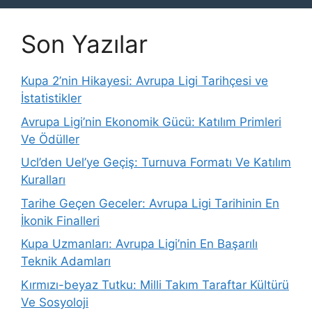
Son Yazılar
Kupa 2’nin Hikayesi: Avrupa Ligi Tarihçesi ve
İstatistikler
Avrupa Ligi’nin Ekonomik Gücü: Katılım Primleri
Ve Ödüller
Ucl’den Uel’ye Geçiş: Turnuva Formatı Ve Katılım
Kuralları
Tarihe Geçen Geceler: Avrupa Ligi Tarihinin En
İkonik Finalleri
Kupa Uzmanları: Avrupa Ligi’nin En Başarılı
Teknik Adamları
Kırmızı-beyaz Tutku: Milli Takım Taraftar Kültürü
Ve Sosyoloji