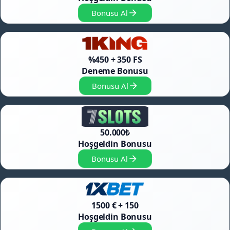
Bonusu Al
%450 + 350 FS
Deneme Bonusu
Bonusu Al
50.000₺
Hoşgeldin Bonusu
Bonusu Al
1500 € + 150
Hoşgeldin Bonusu