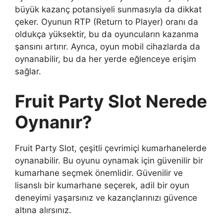
büyük kazanç potansiyeli sunmasıyla da dikkat
çeker. Oyunun RTP (Return to Player) oranı da
oldukça yüksektir, bu da oyuncuların kazanma
şansını artırır. Ayrıca, oyun mobil cihazlarda da
oynanabilir, bu da her yerde eğlenceye erişim
sağlar.
Fruit Party Slot Nerede
Oynanır?
Fruit Party Slot, çeşitli çevrimiçi kumarhanelerde
oynanabilir. Bu oyunu oynamak için güvenilir bir
kumarhane seçmek önemlidir. Güvenilir ve
lisanslı bir kumarhane seçerek, adil bir oyun
deneyimi yaşarsınız ve kazançlarınızı güvence
altına alırsınız.