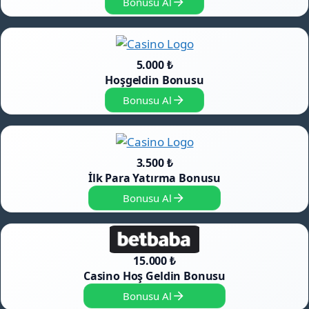
Bonusu Al
5.000 ₺
Hoşgeldin Bonusu
Bonusu Al
3.500 ₺
İlk Para Yatırma Bonusu
Bonusu Al
15.000 ₺
Casino Hoş Geldin Bonusu
Bonusu Al