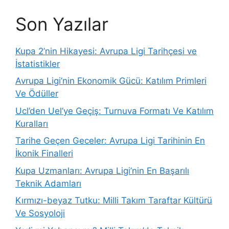
Son Yazılar
Kupa 2’nin Hikayesi: Avrupa Ligi Tarihçesi ve
İstatistikler
Avrupa Ligi’nin Ekonomik Gücü: Katılım Primleri
Ve Ödüller
Ucl’den Uel’ye Geçiş: Turnuva Formatı Ve Katılım
Kuralları
Tarihe Geçen Geceler: Avrupa Ligi Tarihinin En
İkonik Finalleri
Kupa Uzmanları: Avrupa Ligi’nin En Başarılı
Teknik Adamları
Kırmızı-beyaz Tutku: Milli Takım Taraftar Kültürü
Ve Sosyoloji