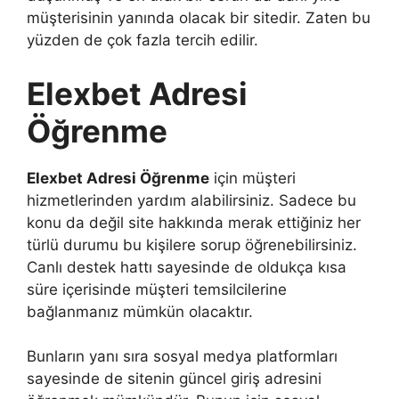
müşterisinin yanında olacak bir sitedir. Zaten bu
yüzden de çok fazla tercih edilir.
Elexbet Adresi
Öğrenme
Elexbet Adresi Öğrenme
için müşteri
hizmetlerinden yardım alabilirsiniz. Sadece bu
konu da değil site hakkında merak ettiğiniz her
türlü durumu bu kişilere sorup öğrenebilirsiniz.
Canlı destek hattı sayesinde de oldukça kısa
süre içerisinde müşteri temsilcilerine
bağlanmanız mümkün olacaktır.
Bunların yanı sıra sosyal medya platformları
sayesinde de sitenin güncel giriş adresini