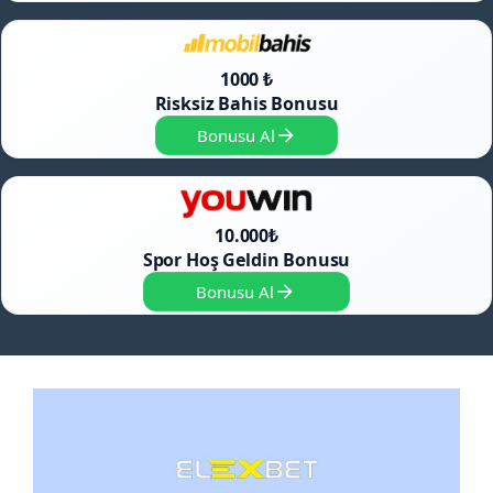
1000 ₺
Risksiz Bahis Bonusu
Bonusu Al
10.000₺
Spor Hoş Geldin Bonusu
Bonusu Al