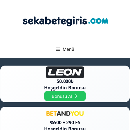
İçeriğe
atla
Menü
50.000₺
Hoşgeldin Bonusu
Bonusu Al
%500 + 290 FS
Hoşgeldin Bonusu