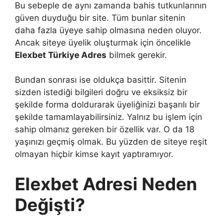
Bu sebeple de aynı zamanda bahis tutkunlarının
güven duyduğu bir site. Tüm bunlar sitenin
daha fazla üyeye sahip olmasına neden oluyor.
Ancak siteye üyelik oluşturmak için öncelikle
Elexbet Türkiye Adres
bilmek gerekir.
Bundan sonrası ise oldukça basittir. Sitenin
sizden istediği bilgileri doğru ve eksiksiz bir
şekilde forma doldurarak üyeliğinizi başarılı bir
şekilde tamamlayabilirsiniz. Yalnız bu işlem için
sahip olmanız gereken bir özellik var. O da 18
yaşınızı geçmiş olmak. Bu yüzden de siteye reşit
olmayan hiçbir kimse kayıt yaptıramıyor.
Elexbet
Adresi Neden
Değişti?