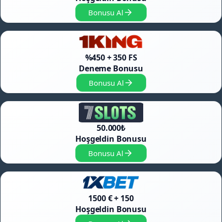
Bonusu Al
%450 + 350 FS
Deneme Bonusu
Bonusu Al
50.000₺
Hoşgeldin Bonusu
Bonusu Al
1500 € + 150
Hoşgeldin Bonusu