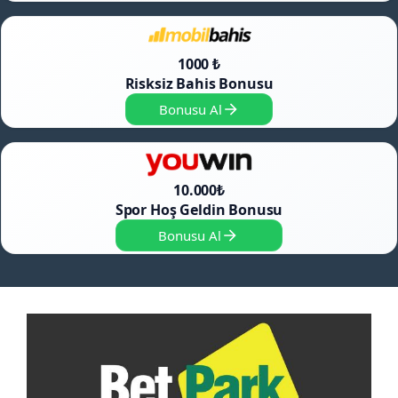
1000 ₺
Risksiz Bahis Bonusu
Bonusu Al
10.000₺
Spor Hoş Geldin Bonusu
Bonusu Al