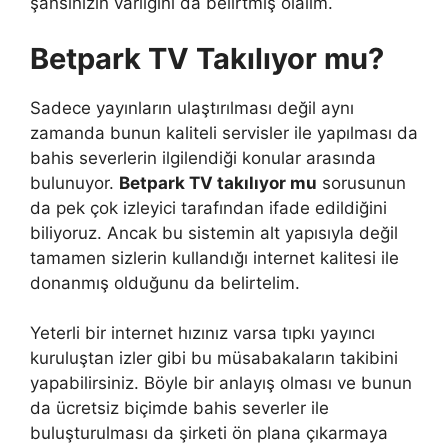
şansınızın varlığını da belirtmiş olalım.
Betpark TV Takılıyor mu?
Sadece yayınların ulaştırılması değil aynı
zamanda bunun kaliteli servisler ile yapılması da
bahis severlerin ilgilendiği konular arasında
bulunuyor.
Betpark TV takılıyor mu
sorusunun
da pek çok izleyici tarafından ifade edildiğini
biliyoruz. Ancak bu sistemin alt yapısıyla değil
tamamen sizlerin kullandığı internet kalitesi ile
donanmış olduğunu da belirtelim.
Yeterli bir internet hızınız varsa tıpkı yayıncı
kuruluştan izler gibi bu müsabakaların takibini
yapabilirsiniz. Böyle bir anlayış olması ve bunun
da ücretsiz biçimde bahis severler ile
buluşturulması da şirketi ön plana çıkarmaya