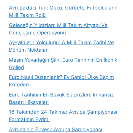
Avrupa’daki Türk Gücü: Gurbetçi Futbolcuların
Milli Takım Rolü
Geleceğin Yıldızları: Milli Takım Altyapı Ve
Gençleşme Operasyonu
Ay-yıldız’ın Yolculuğu: A Milli Takım Tarihi Ve
Dönüm Noktaları
Meşin Yuvarlağın Şiiri: Euro Tarihinin En İkonik
Golleri
Euro Nasıl Düzenlenir? Ev Sahibi Ülke Seçim
Kriterleri
Euro Tarihinin En Büyük Sürprizleri: İmkansız
Başarı Hikayeleri
16 Takımdan 24 Takıma: Avrupa Şampiyonası
Formatının Evrimi
Avrupa’nın Zirvesi: Avrupa Şampiyonası