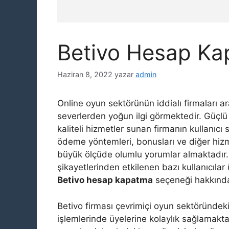
Betivo Hesap K
Haziran 8, 2022
yazar
admin
Online oyun sektörünün iddialı firmaları 
severlerden yoğun ilgi görmektedir. Güçlü 
kaliteli hizmetler sunan firmanın kullanıc
ödeme yöntemleri, bonusları ve diğer hizme
büyük ölçüde olumlu yorumlar almaktadır.
şikayetlerinden etkilenen bazı kullanıcılar 
Betivo hesap kapatma
seçeneği hakkında
Betivo firması çevrimiçi oyun sektöründek
işlemlerinde üyelerine kolaylık sağlamakta