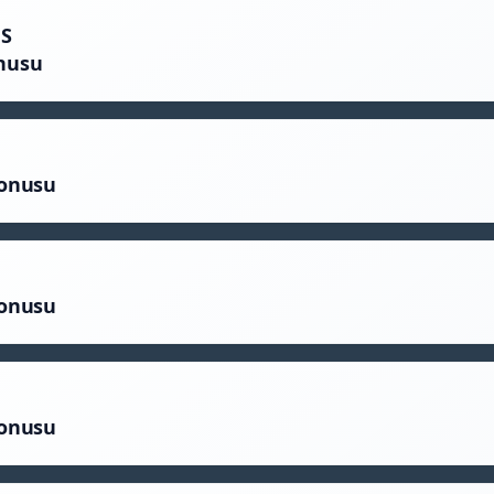
FS
nusu
Bonusu
Bonusu
Bonusu