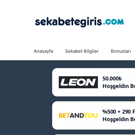
İçeriğe
atla
Anasayfa
Sekabet Bilgiler
Bonusları
50.000₺
Hoşgeldin 
%500 + 290 
Hoşgeldin 