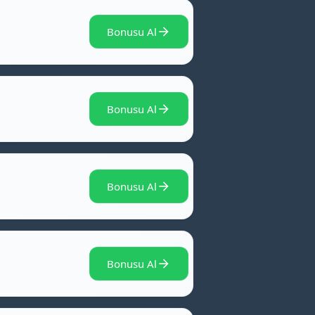
Bonusu Al
Bonusu Al
Bonusu Al
Bonusu Al