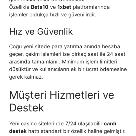
Özellikle
Bets10
ve
1xbet
platformlarında
işlemler oldukça hızlı ve güvenilirdir.
Hız ve Güvenlik
Çoğu yeni sitede para yatırma anında hesaba
geçer, çekim işlemleri ise birkaç saat ile 24 saat
arasında tamamlanır. Minimum işlem limitleri
düşüktür ve kullanıcıların ek bir ücret ödemesine
gerek kalmaz.
Müşteri Hizmetleri ve
Destek
Yeni casino sitelerinde 7/24 ulaşılabilir
canlı
destek
hattı standart bir özellik haline gelmiştir.