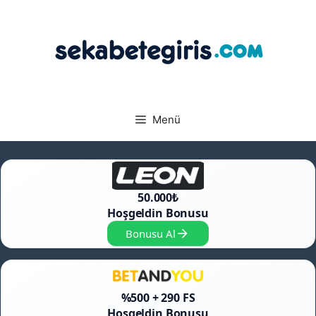
İçeriğe
atla
Menü
50.000₺
Hoşgeldin Bonusu
Bonusu Al
%500 + 290 FS
Hoşgeldin Bonusu