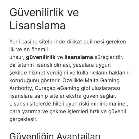
Güvenilirlik ve
Lisanslama
Yeni casino sitelerinde dikkat edilmesi gereken
ilk ve en önemli
unsur,
güvenilirlik
ve
lisanslama
süreçleridir.
Bir sitenin lisanslı olması, yasalara uygun
şekilde hizmet verdiğini ve kullanıcıların haklarını
koruduğunu gösterir. Özellikle Malta Gaming
Authority, Curaçao eGaming gibi uluslararası
lisanslara sahip siteler ekstra güven sağlar.
Lisanslı sitelerde hileli oyun riski minimuma iner,
para yatırma ve çekme işlemleri hızlı ve güvenli
gerçekleşir.
Güvenliğin Avantajları