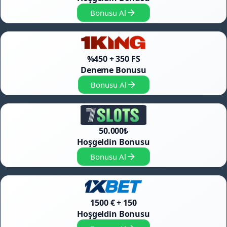
Bonusu Al
%450 + 350 FS
Deneme Bonusu
Bonusu Al
50.000₺
Hoşgeldin Bonusu
Bonusu Al
1500 € + 150
Hoşgeldin Bonusu