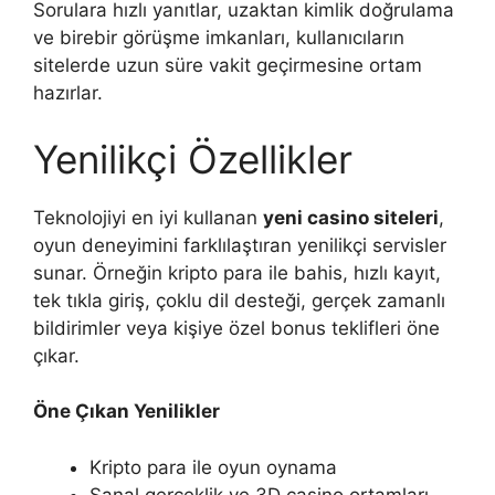
Sorulara hızlı yanıtlar, uzaktan kimlik doğrulama
ve birebir görüşme imkanları, kullanıcıların
sitelerde uzun süre vakit geçirmesine ortam
hazırlar.
Yenilikçi Özellikler
Teknolojiyi en iyi kullanan
yeni casino siteleri
,
oyun deneyimini farklılaştıran yenilikçi servisler
sunar. Örneğin kripto para ile bahis, hızlı kayıt,
tek tıkla giriş, çoklu dil desteği, gerçek zamanlı
bildirimler veya kişiye özel bonus teklifleri öne
çıkar.
Öne Çıkan Yenilikler
Kripto para ile oyun oynama
Sanal gerçeklik ve 3D casino ortamları