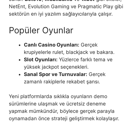
NetEnt, Evolution Gaming ve Pragmatic Play gibi
sektörün en iyi yazılım sağlayıcılarıyla çalışır.
Popüler Oyunlar
Canlı Casino Oyunları:
Gerçek
krupiyelerle rulet, blackjack ve bakara.
Slot Oyunları:
Yüzlerce farklı tema ve
yüksek jackpot seçenekleri.
Sanal Spor ve Turnuvalar:
Gerçek
zamanlı rakiplerle rekabet şansı.
Yeni platformlarda sıklıkla oyunların demo
sürümlerine ulaşmak ve ücretsiz deneme
yapmak mümkündür, böylece gerçek parayla
oynamadan önce strateji geliştirmek kolaylaşır.