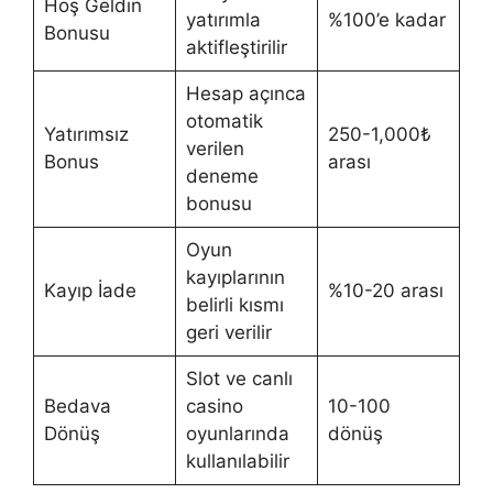
Hoş Geldin
yatırımla
%100’e kadar
Bonusu
aktifleştirilir
Hesap açınca
otomatik
Yatırımsız
250-1,000₺
verilen
Bonus
arası
deneme
bonusu
Oyun
kayıplarının
Kayıp İade
%10-20 arası
belirli kısmı
geri verilir
Slot ve canlı
Bedava
casino
10-100
Dönüş
oyunlarında
dönüş
kullanılabilir