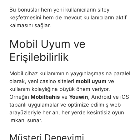
Bu bonuslar hem yeni kullanıcıların siteyi
keşfetmesini hem de mevcut kullanıcıların aktif
kalmasını sağlar.
Mobil Uyum ve
Erişilebilirlik
Mobil cihaz kullanımının yaygınlaşmasına paralel
olarak, yeni casino siteleri
mobil uyum
ve
kullanım kolaylığına büyük önem veriyor.
Örneğin
Mobilbahis
ve
Youwin
, Android ve iOS
tabanlı uygulamalar ve optimize edilmiş web
arayüzleriyle her an, her yerde kesintisiz oyun
imkanı sunar.
Müşteri Deneyimi