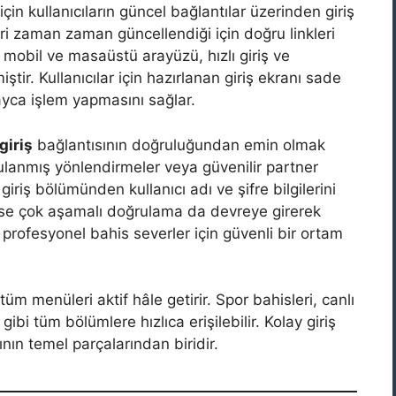
n kullanıcıların güncel bağlantılar üzerinden giriş
ri zaman zaman güncellendiği için doğru linkleri
mobil ve masaüstü arayüzü, hızlı giriş ve
tir. Kullanıcılar için hazırlanan giriş ekranı sade
layca işlem yapmasını sağlar.
giriş
bağlantısının doğruluğundan emin olmak
ulanmış yönlendirmeler veya güvenilir partner
ar giriş bölümünden kullanıcı adı ve şifre bilgilerini
irse çok aşamalı doğrulama da devreye girerek
 profesyonel bahis severler için güvenli bir ortam
m menüleri aktif hâle getirir. Spor bahisleri, canlı
ibi tüm bölümlere hızlıca erişilebilir. Kolay giriş
ının temel parçalarından biridir.