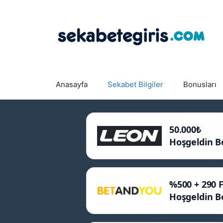
İçeriğe
atla
Anasayfa
Sekabet Bilgiler
Bonusları
50.000₺
Hoşgeldin 
%500 + 290 
Hoşgeldin 