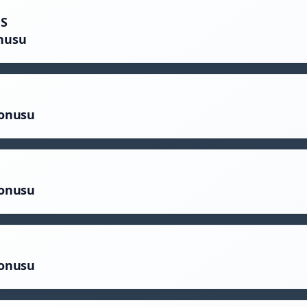
FS
nusu
Bonusu
Bonusu
Bonusu