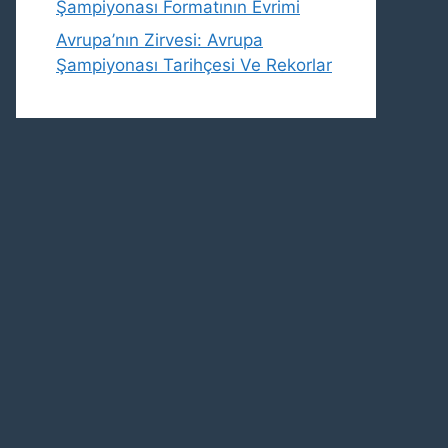
Şampiyonası Formatının Evrimi
Avrupa’nın Zirvesi: Avrupa
Şampiyonası Tarihçesi Ve Rekorlar