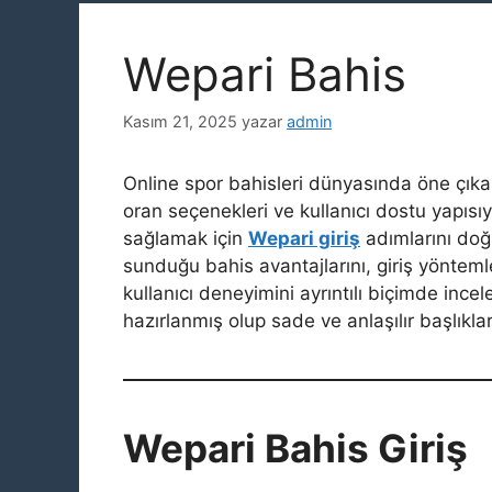
Wepari Bahis
Kasım 21, 2025
yazar
admin
Online spor bahisleri dünyasında öne çıka
oran seçenekleri ve kullanıcı dostu yapısı
sağlamak için
Wepari giriş
adımlarını doğ
sunduğu bahis avantajlarını, giriş yöntemler
kullanıcı deneyimini ayrıntılı biçimde in
hazırlanmış olup sade ve anlaşılır başlıkla
Wepari Bahis Giriş