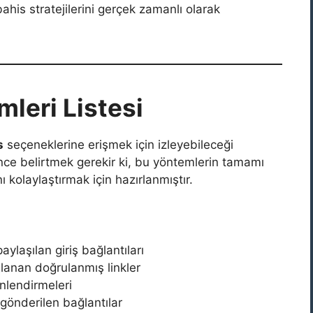
bahis stratejilerini gerçek zamanlı olarak
leri Listesi
s
seçeneklerine erişmek için izleyebileceği
nce belirtmek gerekir ki, bu yöntemlerin tamamı
nı kolaylaştırmak için hazırlanmıştır.
laşılan giriş bağlantıları
lanan doğrulanmış linkler
önlendirmeleri
 gönderilen bağlantılar