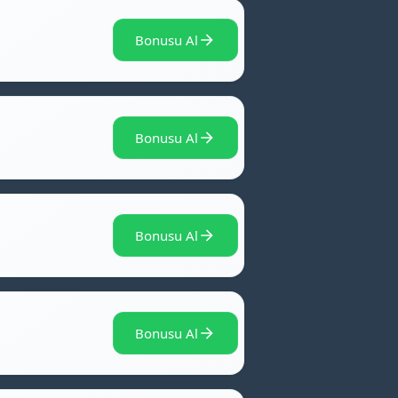
Bonusu Al
Bonusu Al
Bonusu Al
Bonusu Al