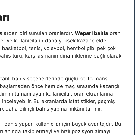
rı
lardan biri sunulan oranlardır.
Wepari bahis
oran
ker ve kullanıcıların daha yüksek kazanç elde
 basketbol, tenis, voleybol, hentbol gibi pek çok
ahis türü, karşılaşmanın dinamiklerine bağlı olarak
canlı bahis seçeneklerinde güçlü performans
aç başlamadan önce hem de maç sırasında kazançlı
ımını tamamlayan kullanıcılar, oran ekranlarına
i inceleyebilir. Bu ekranlarda istatistikler, geçmiş
k daha bilinçli bahis yapma imkânı tanınır.
lı bahis yapan kullanıcılar için büyük avantajdır. Bu
rı anında takip etmeyi ve hızlı pozisyon almayı