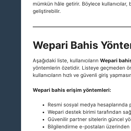
mümkün hâle getirir. Böylece kullanıcılar, 
geliştirebilir.
Wepari Bahis Yöntem
Aşağıdaki liste, kullanıcıların
Wepari bahi
yöntemlerin özetidir. Listeye geçmeden ö
kullanıcıların hızlı ve güvenli giriş yapması
Wepari bahis erişim yöntemleri:
Resmi sosyal medya hesaplarında pay
Wepari destek birimi tarafından sağ
Güvenilir partner sitelerin güncel y
Bilgilendirme e-postaları üzerinden