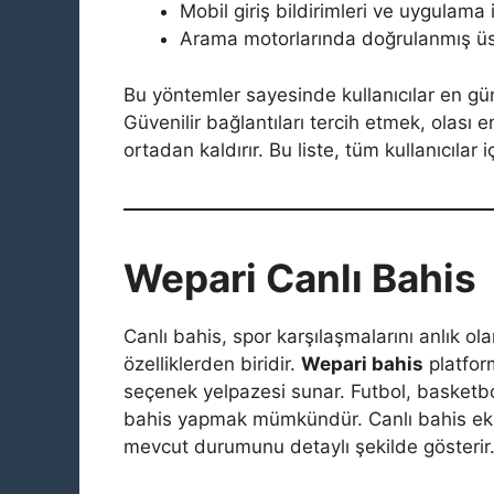
Mobil giriş bildirimleri ve uygulama 
Arama motorlarında doğrulanmış üst 
Bu yöntemler sayesinde kullanıcılar en gün
Güvenilir bağlantıları tercih etmek, olası e
ortadan kaldırır. Bu liste, tüm kullanıcılar i
Wepari Canlı Bahis
Canlı bahis, spor karşılaşmalarını anlık ola
özelliklerden biridir.
Wepari bahis
platfor
seçenek yelpazesi sunar. Futbol, basketbol
bahis yapmak mümkündür. Canlı bahis ekran
mevcut durumunu detaylı şekilde gösterir