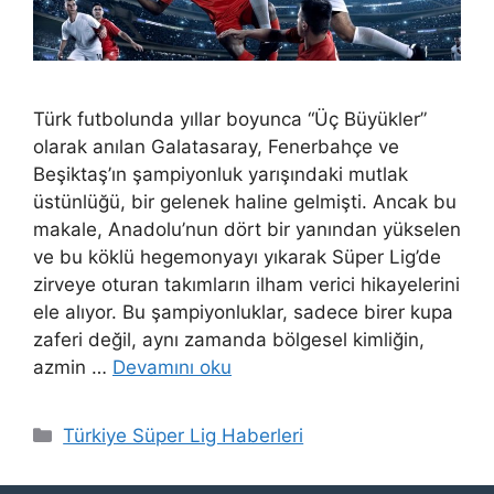
Türk futbolunda yıllar boyunca “Üç Büyükler”
olarak anılan Galatasaray, Fenerbahçe ve
Beşiktaş’ın şampiyonluk yarışındaki mutlak
üstünlüğü, bir gelenek haline gelmişti. Ancak bu
makale, Anadolu’nun dört bir yanından yükselen
ve bu köklü hegemonyayı yıkarak Süper Lig’de
zirveye oturan takımların ilham verici hikayelerini
ele alıyor. Bu şampiyonluklar, sadece birer kupa
zaferi değil, aynı zamanda bölgesel kimliğin,
azmin …
Devamını oku
Kategoriler
Türkiye Süper Lig Haberleri