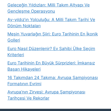
Geleceğin Yıldızları: Milli Takım Altyapı Ve
Gençleşme Operasyonu
Ay-yıldız’ın Yolculuğu: A Milli Takım Tarihi Ve
Dönüm Noktaları
Meşin Yuvarlağın Şiiri: Euro Tarihinin En İkonik
Golleri
Euro Nasıl Düzenlenir? Ev Sahibi Ülke Seçim
Kriterleri
Euro Tarihinin En Büyük Sürprizleri: İmkansız
Başarı Hikayeleri
16 Takımdan 24 Takıma: Avrupa Şampiyonası
Formatının Evrimi
Avrupa’nın Zirvesi: Avrupa Şampiyonası
Tarihçesi Ve Rekorlar