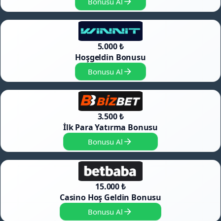
Bonusu Al
5.000 ₺
Hoşgeldin Bonusu
Bonusu Al
3.500 ₺
İlk Para Yatırma Bonusu
Bonusu Al
15.000 ₺
Casino Hoş Geldin Bonusu
Bonusu Al