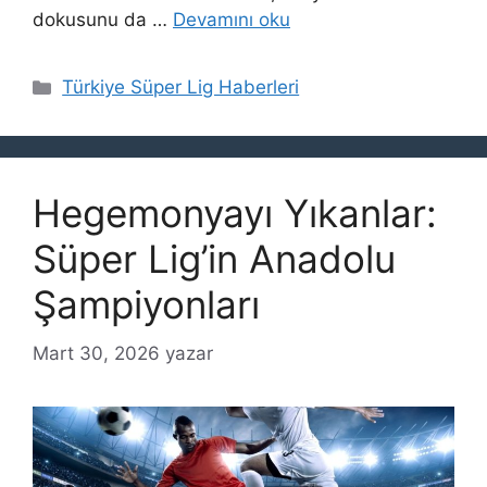
dokusunu da …
Devamını oku
Kategoriler
Türkiye Süper Lig Haberleri
Hegemonyayı Yıkanlar:
Süper Lig’in Anadolu
Şampiyonları
Mart 30, 2026
yazar