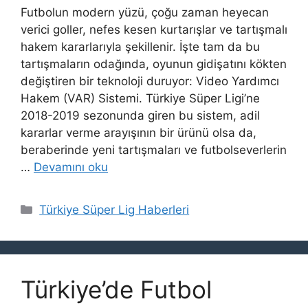
Futbolun modern yüzü, çoğu zaman heyecan
verici goller, nefes kesen kurtarışlar ve tartışmalı
hakem kararlarıyla şekillenir. İşte tam da bu
tartışmaların odağında, oyunun gidişatını kökten
değiştiren bir teknoloji duruyor: Video Yardımcı
Hakem (VAR) Sistemi. Türkiye Süper Ligi’ne
2018-2019 sezonunda giren bu sistem, adil
kararlar verme arayışının bir ürünü olsa da,
beraberinde yeni tartışmaları ve futbolseverlerin
…
Devamını oku
Kategoriler
Türkiye Süper Lig Haberleri
Türkiye’de Futbol