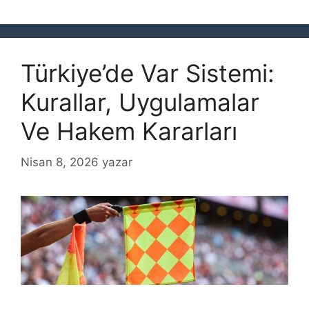
Türkiye’de Var Sistemi:
Kurallar, Uygulamalar
Ve Hakem Kararları
Nisan 8, 2026
yazar